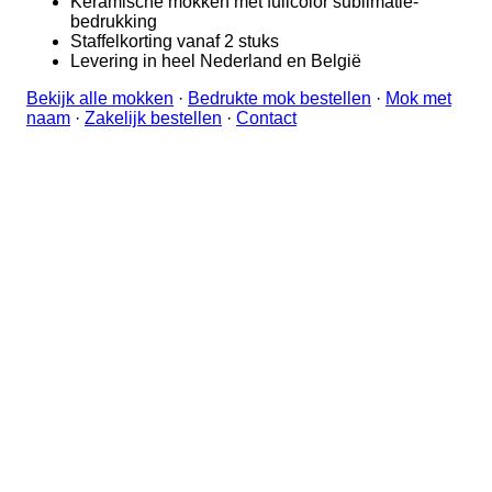
Keramische mokken met fullcolor sublimatie-
bedrukking
Staffelkorting vanaf 2 stuks
Levering in heel Nederland en België
Bekijk alle mokken
·
Bedrukte mok bestellen
·
Mok met
naam
·
Zakelijk bestellen
·
Contact