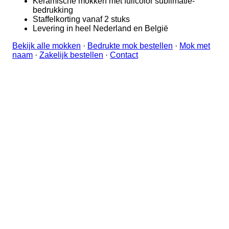
Keramische mokken met fullcolor sublimatie-
bedrukking
Staffelkorting vanaf 2 stuks
Levering in heel Nederland en België
Bekijk alle mokken
·
Bedrukte mok bestellen
·
Mok met
naam
·
Zakelijk bestellen
·
Contact