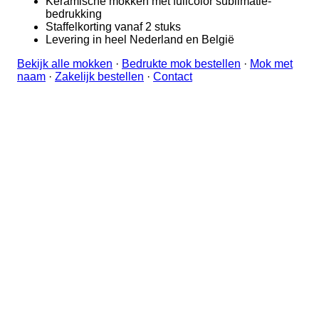
Keramische mokken met fullcolor sublimatie-
bedrukking
Staffelkorting vanaf 2 stuks
Levering in heel Nederland en België
Bekijk alle mokken
·
Bedrukte mok bestellen
·
Mok met
naam
·
Zakelijk bestellen
·
Contact