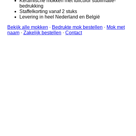
Keramische mokken met fullcolor sublimatie-
bedrukking
Staffelkorting vanaf 2 stuks
Levering in heel Nederland en België
Bekijk alle mokken
·
Bedrukte mok bestellen
·
Mok met
naam
·
Zakelijk bestellen
·
Contact