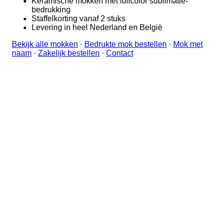
Keramische mokken met fullcolor sublimatie-
bedrukking
Staffelkorting vanaf 2 stuks
Levering in heel Nederland en België
Bekijk alle mokken
·
Bedrukte mok bestellen
·
Mok met
naam
·
Zakelijk bestellen
·
Contact