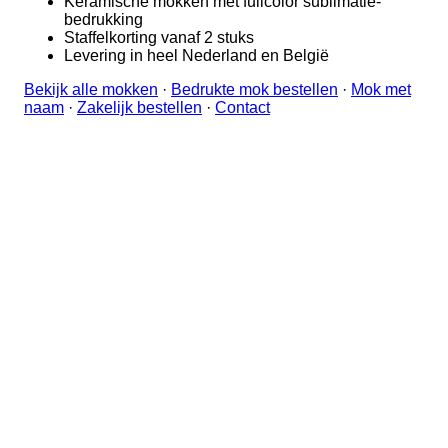
Keramische mokken met fullcolor sublimatie-
bedrukking
Staffelkorting vanaf 2 stuks
Levering in heel Nederland en België
Bekijk alle mokken
·
Bedrukte mok bestellen
·
Mok met
naam
·
Zakelijk bestellen
·
Contact