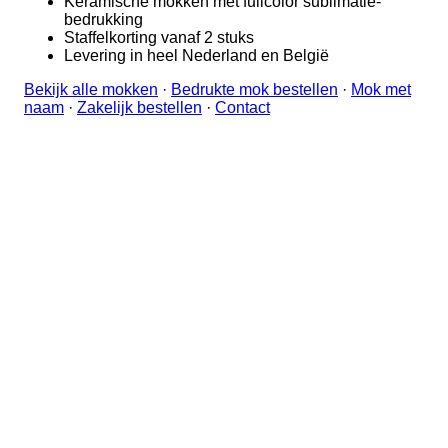
Keramische mokken met fullcolor sublimatie-
bedrukking
Staffelkorting vanaf 2 stuks
Levering in heel Nederland en België
Bekijk alle mokken
·
Bedrukte mok bestellen
·
Mok met
naam
·
Zakelijk bestellen
·
Contact