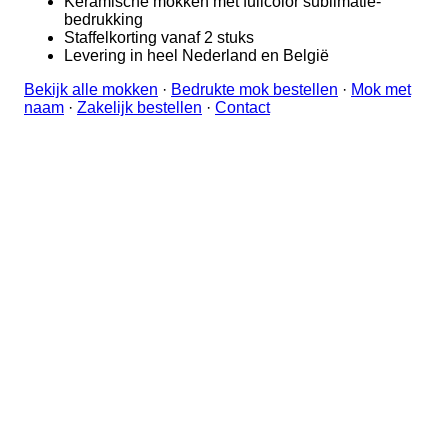
Keramische mokken met fullcolor sublimatie-
bedrukking
Staffelkorting vanaf 2 stuks
Levering in heel Nederland en België
Bekijk alle mokken
·
Bedrukte mok bestellen
·
Mok met
naam
·
Zakelijk bestellen
·
Contact